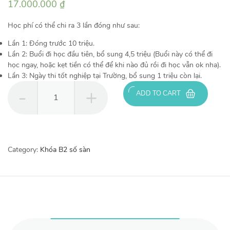
17.000.000
₫
Học phí có thể chi ra 3 lần đóng như sau:
Lần 1: Đóng trước 10 triệu.
Lần 2: Buổi đi học đầu tiên, bổ sung 4,5 triệu (Buổi này có thể đi
học ngay, hoặc kẹt tiền có thể để khi nào đủ rồi đi học vẫn ok nha).
Lần 3: Ngày thi tốt nghiệp tại Trường, bổ sung 1 triệu còn lại.
Khóa
ADD TO CART
học
B2
xe
Toyota
Vios
Category:
Khóa B2 số sàn
2020
trong
tuần
(T2-
T6)
quantity