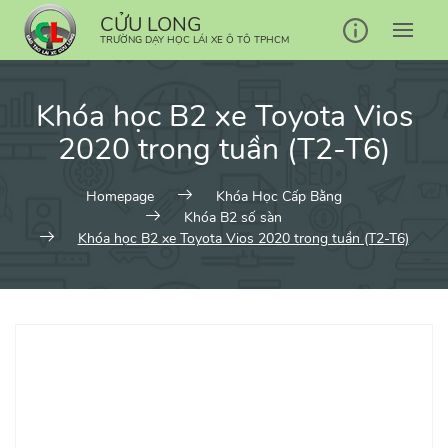
Skip
CỬU LONG
to
TRƯỜNG DẠY HỌC LÁI XE Ô TÔ TPHCM
content
Khóa học B2 xe Toyota Vios
2020 trong tuần (T2-T6)
Homepage
Khóa Học Cấp Bằng
Khóa B2 số sàn
Khóa học B2 xe Toyota Vios 2020 trong tuần (T2-T6)