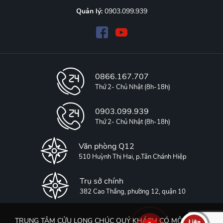
Quản lý:
0903.099.939
0866.167.707
Thứ 2- Chủ Nhật (8h-18h)
0903.099.939
Thứ 2- Chủ Nhật (8h-18h)
Văn phòng Q12
510 Huỳnh Thị Hai, p.Tân Chánh Hiệp
Trụ sở chính
382 Cao Thắng, phường 12, quận 10
TRUNG TÂM CỬU LONG CHÚC QUÝ KHÁCH CÓ MỘT KHÓA