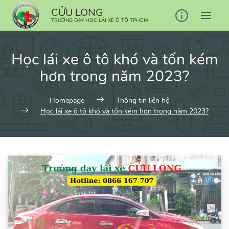
Skip
CỬU LONG
to
TRƯỜNG DẠY HỌC LÁI XE Ô TÔ TPHCM
content
Học lái xe ô tô khó và tốn kém
hơn trong năm 2023?
Homepage
Thông tin liên hệ
Học lái xe ô tô khó và tốn kém hơn trong năm 2023?