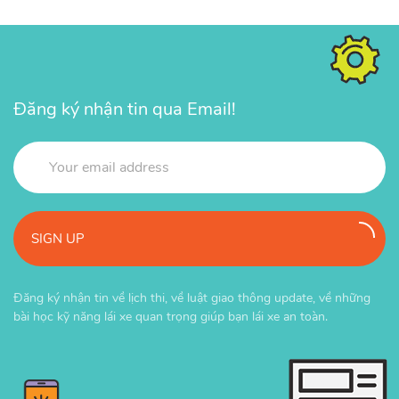
Đăng ký nhận tin qua Email!
SIGN UP
Đăng ký nhận tin về lịch thi, về luật giao thông update, về những
bài học kỹ năng lái xe quan trọng giúp bạn lái xe an toàn.