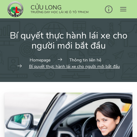
Skip
CỬU LONG
to
TRƯỜNG DẠY HỌC LÁI XE Ô TÔ TPHCM
content
Bí quyết thực hành lái xe cho
người mới bắt đầu
Homepage
Thông tin liên hệ
Bí quyết thực hành lái xe cho người mới bắt đầu