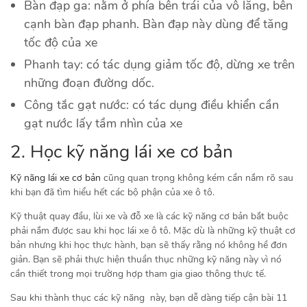
Bàn đạp ga: nằm ở phía bên trái của vô lăng, bên
cạnh bàn đạp phanh. Bàn đạp này dùng để tăng
tốc độ của xe
Phanh tay: có tác dụng giảm tốc độ, dừng xe trên
những đoạn đường dốc.
Công tắc gạt nước: có tác dụng điều khiển cần
gạt nước lấy tầm nhìn của xe
2. Học kỹ năng lái xe cơ bản
Kỹ năng lái xe cơ bản
cũng quan trọng không kém cần nắm rõ sau
khi bạn đã tìm hiểu hết các bộ phận của xe ô tô.
Kỹ thuật quay đầu, lùi xe và đỗ xe là các kỹ năng cơ bản bắt buộc
phải nắm được sau khi học lái xe ô tô. Mặc dù là những kỹ thuật cơ
bản nhưng khi học thực hành, bạn sẽ thấy rằng nó không hề đơn
giản. Bạn sẽ phải thực hiện thuần thục những kỹ năng này vì nó
cần thiết trong mọi trường hợp tham gia giao thông thực tế.
Sau khi thành thục các kỹ năng này, bạn dễ dàng tiếp cận bài 11