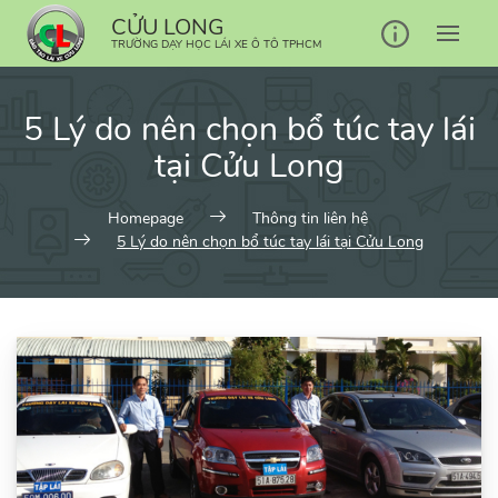
Skip
CỬU LONG
to
TRƯỜNG DẠY HỌC LÁI XE Ô TÔ TPHCM
content
5 Lý do nên chọn bổ túc tay lái
tại Cửu Long
Homepage
Thông tin liên hệ
5 Lý do nên chọn bổ túc tay lái tại Cửu Long