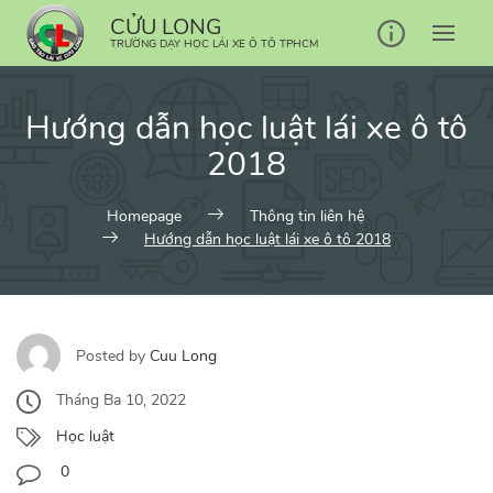
Skip
CỬU LONG
to
TRƯỜNG DẠY HỌC LÁI XE Ô TÔ TPHCM
content
Hướng dẫn học luật lái xe ô tô
2018
Homepage
Thông tin liên hệ
Hướng dẫn học luật lái xe ô tô 2018
Posted by
Cuu Long
Tháng Ba 10, 2022
Học luật
0