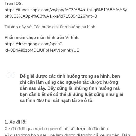
Tren IOS:
https://itunes.apple.com/vn/app/%C3%B4n-thi-gi%E1%BA%A5y-
ph%C3%A9p-l%C3%A1i-xe/id715394226?mt=8
Tải ảnh này về: Các bước giải tình huống sa hình
Phần mềm chụp màn hình trên Vi tính:
https://drive.google.com/open?
id=0B4Ail8zpMD1IUFpHeXVJbmhkYUE
Để giải được các tình huống trong sa hình, bạn
chỉ cần làm đúng các nguyên tắc được hướng
dẫn sau đây. Đây cũng là những tình huống mà
bạn cần biết để có thể đi đúng luật cũng như giải
sa hình 450 hỏi sát hạch lái xe ô tô.
1. Xe đi lố:
Xe đã đi lố qua vạch người đi bộ sẽ được đi đầu tiên.
Ví dụ trường hợp sau, xe lam được đi trước cả xe ưu tiên. Đáp