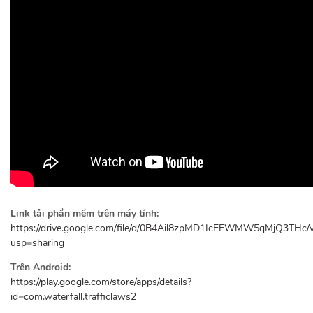
Link tải phần mềm trên máy tính:
https://drive.google.com/file/d/0B4Ail8zpMD1IcEFWMW5qMjQ3THc/
usp=sharing
Trên Android:
https://play.google.com/store/apps/details?
id=com.waterfall.trafficlaws2