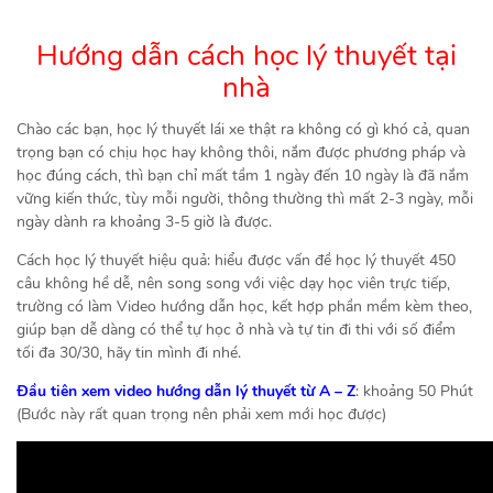
Hướng dẫn cách học lý thuyết tại
nhà
Chào các bạn, học lý thuyết lái xe thật ra không có gì khó cả, quan
trọng bạn có chịu học hay không thôi, nắm được phương pháp và
học đúng cách, thì bạn chỉ mất tầm 1 ngày đến 10 ngày là đã nắm
vững kiến thức, tùy mỗi người, thông thường thì mất 2-3 ngày, mỗi
ngày dành ra khoảng 3-5 giờ là được.
Cách học lý thuyết hiệu quả: hiểu được vấn đề học lý thuyết 450
câu không hề dễ, nên song song với việc dạy học viên trực tiếp,
trường có làm Video hướng dẫn học, kết hợp phần mềm kèm theo,
giúp bạn dễ dàng có thể tự học ở nhà và tự tin đi thi với số điểm
tối đa 30/30, hãy tin mình đi nhé.
Đầu tiên xem video hướng dẫn lý thuyết từ A – Z
: khoảng 50 Phút
(Bước này rất quan trọng nên phải xem mới học được)