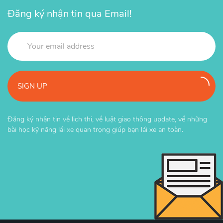
Đăng ký nhận tin qua Email!
SIGN UP
Đăng ký nhận tin về lịch thi, về luật giao thông update, về những
bài học kỹ năng lái xe quan trọng giúp bạn lái xe an toàn.