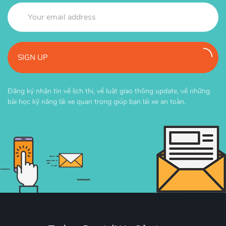
SIGN UP
Đăng ký nhận tin về lịch thi, về luật giao thông update, về những
bài học kỹ năng lái xe quan trọng giúp bạn lái xe an toàn.