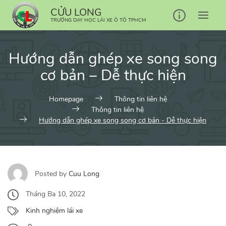
Skip
CỬU LONG
to
TRƯỜNG DẠY HỌC LÁI XE Ô TÔ TPHCM
content
Hướng dẫn ghép xe song song
cơ bản – Dễ thực hiện
Homepage
Thông tin liên hệ
Thông tin liên hệ
Hướng dẫn ghép xe song song cơ bản - Dễ thực hiện
Posted by
Cuu Long
Tháng Ba 10, 2022
Kinh nghiệm lái xe