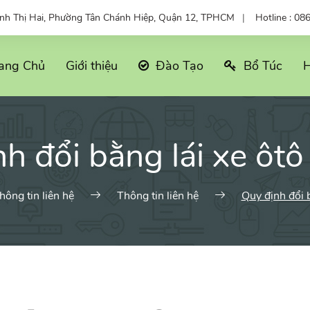
ỳnh Thị Hai, Phường Tân Chánh Hiệp, Quận 12, TPHCM
Hotline : 08
ang Chủ
Giới thiệu
Đào Tạo
Bổ Túc
H
h đổi bằng lái xe ôt
hông tin liên hệ
Thông tin liên hệ
Quy định đổi 