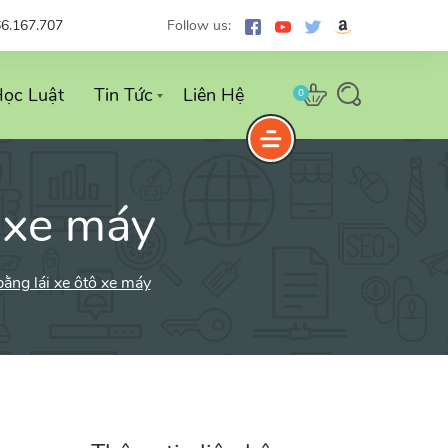
66.167.707
Follow us:
ọc Luật
Tin Tức
Liên Hệ
0
ô xe máy
bằng lái xe ôtô xe máy