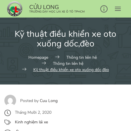
Skip
CỬU LONG
to
TRƯỜNG DẠY HỌC LÁI XE Ô TÔ TPHCM
content
Kỹ thuật điều khiển xe oto
xuống dốc,đèo
Homepage
Thông tin liên hệ
Thông tin liên hệ
Kỹ thuật điều khiển xe oto xuống dốc,đèo
Posted by
Cuu Long
Tháng Mười 2, 2020
Kinh nghiệm lái xe