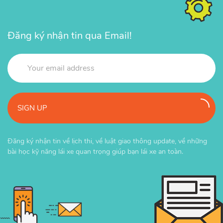
Đăng ký nhận tin qua Email!
SIGN UP
Đăng ký nhận tin về lịch thi, về luật giao thông update, về những
bài học kỹ năng lái xe quan trọng giúp bạn lái xe an toàn.