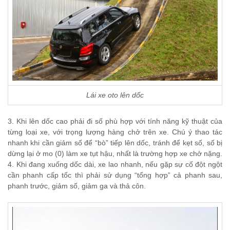
Lái xe oto lên dốc
3. Khi lên dốc cao phải đi số phù hợp với tính năng kỹ thuật của
từng loại xe, với trọng lượng hàng chở trên xe. Chú ý thao tác
nhanh khi cần giảm số để “bò” tiếp lên dốc, tránh để kẹt số, số bị
dừng lại ở mo (0) làm xe tụt hậu, nhất là trường hợp xe chở nặng.
4. Khi đang xuống dốc dài, xe lao nhanh, nếu gặp sự cố đột ngột
cần phanh cấp tốc thì phải sử dụng “tổng hợp” cả phanh sau,
phanh trước, giảm số, giảm ga và thả côn.