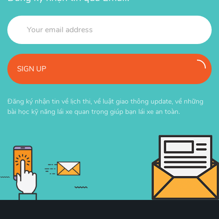
SIGN UP
Đăng ký nhận tin về lịch thi, về luật giao thông update, về những
bài học kỹ năng lái xe quan trọng giúp bạn lái xe an toàn.