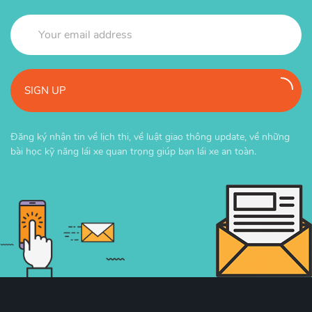
SIGN UP
Đăng ký nhận tin về lịch thi, về luật giao thông update, về những
bài học kỹ năng lái xe quan trọng giúp bạn lái xe an toàn.