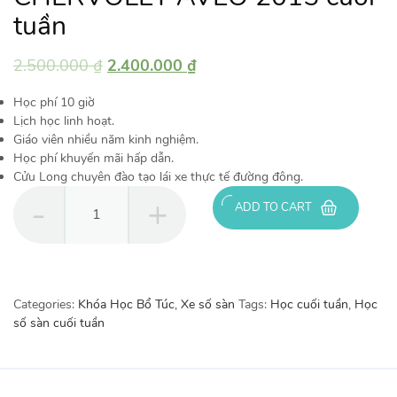
tuần
2.500.000
₫
2.400.000
₫
Học phí 10 giờ
Lịch học linh hoạt.
Giáo viên nhiều năm kinh nghiệm.
Học phí khuyến mãi hấp dẫn.
Cửu Long chuyên đào tạo lái xe thực tế đường đông.
Combo
ADD TO CART
10
giờ
Bổ
túc
số
Categories:
Khóa Học Bổ Túc
,
Xe số sàn
Tags:
Học cuối tuần
,
Học
sàn
số sàn cuối tuần
CHERVOLET
AVEO
2015
cuối