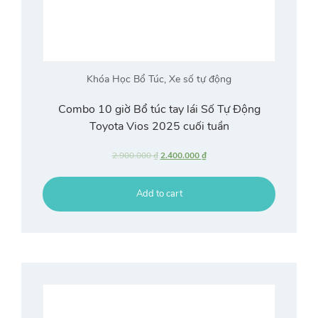
Khóa Học Bổ Túc
,
Xe số tự động
Combo 10 giờ Bổ túc tay lái Số Tự Động
Toyota Vios 2025 cuối tuần
2.900.000
₫
2.400.000
₫
Add to cart