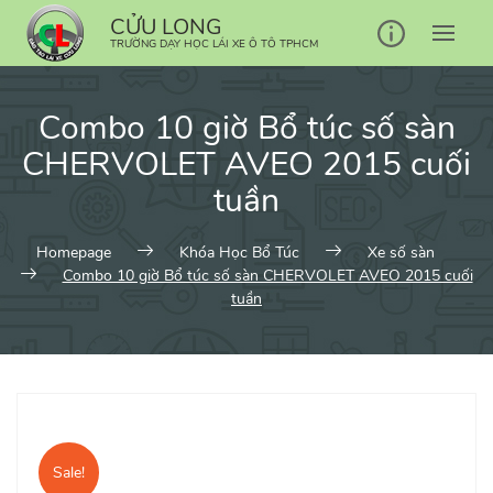
Skip
CỬU LONG
to
TRƯỜNG DẠY HỌC LÁI XE Ô TÔ TPHCM
content
Combo 10 giờ Bổ túc số sàn
CHERVOLET AVEO 2015 cuối
tuần
Homepage
Khóa Học Bổ Túc
Xe số sàn
Combo 10 giờ Bổ túc số sàn CHERVOLET AVEO 2015 cuối
tuần
Sale!