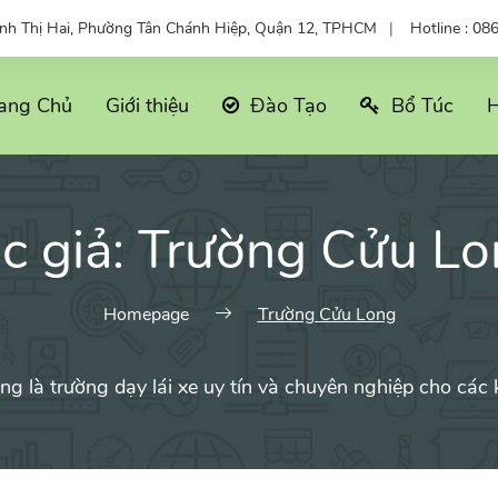
ỳnh Thị Hai, Phường Tân Chánh Hiệp, Quận 12, TPHCM
Hotline : 08
ang Chủ
Giới thiệu
Đào Tạo
Bổ Túc
H
c giả:
Trường Cửu Lo
Homepage
Trường Cửu Long
g là trường dạy lái xe uy tín và chuyên nghiệp cho cá