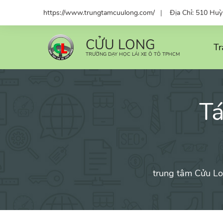
Skip
https://www.trungtamcuulong.com/
Địa Chỉ: 510 Hu
to
content
CỬU LONG
Tr
TRƯỜNG DẠY HỌC LÁI XE Ô TÔ TPHCM
Tá
trung tâm Cửu Lon