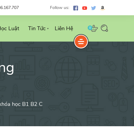
66.167.707
Follow us:
ọc Luật
Tin Tức
Liên Hệ
0
ng
c khóa học B1 B2 C