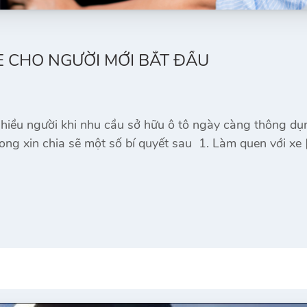
E CHO NGƯỜI MỚI BẮT ĐẦU
a nhiều người khi nhu cầu sở hữu ô tô ngày càng thông dụ
ng xin chia sẽ một số bí quyết sau 1. Làm quen với xe 