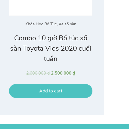
Khóa Học Bổ Túc
,
Xe số sàn
Combo 10 giờ Bổ túc số
sàn Toyota Vios 2020 cuối
tuần
2.600.000
₫
2.500.000
₫
Add to cart