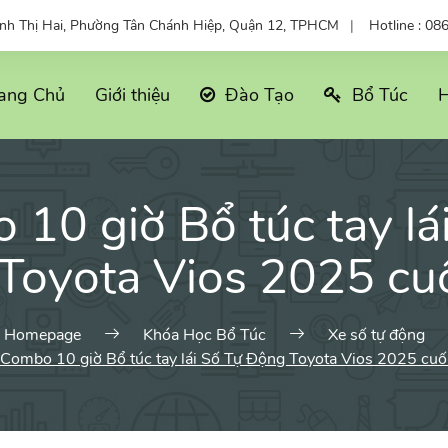
ỳnh Thị Hai, Phường Tân Chánh Hiệp, Quận 12, TPHCM
Hotline : 08
ang Chủ
Giới thiệu
Đào Tạo
Bổ Túc
H
10 giờ Bổ túc tay lá
Toyota Vios 2025 cuố
Homepage
Khóa Học Bổ Túc
Xe số tự động
Combo 10 giờ Bổ túc tay lái Số Tự Động Toyota Vios 2025 cuố