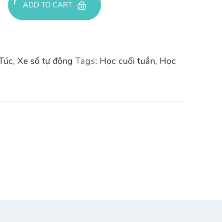
ADD TO CART
Túc
,
Xe số tự động
Tags:
Học cuối tuần
,
Học