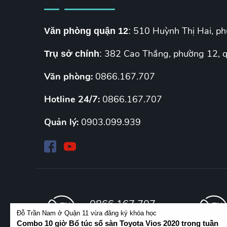
510 Huỳnh Thị Hai, p
Văn phòng quận 12
:
382 Cao Thắng, phường 12, q
Trụ sở chính
:
Văn phòng:
0866.167.707
Hotline 24/7:
0866.167.707
Quản lý:
0903.099.939
0866.167.707
Đỗ Trần Nam ở Quận 11 vừa đăng ký khóa học
Thứ 2- Chủ Nhật (8h-18h)
Combo 10 giờ Bổ túc số sàn Toyota Vios 2020 trong tuần