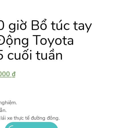
giờ Bổ túc tay
 Động Toyota
 cuối tuần
.000
₫
 nghiệm.
ẫn.
ái xe thực tế đường đông.