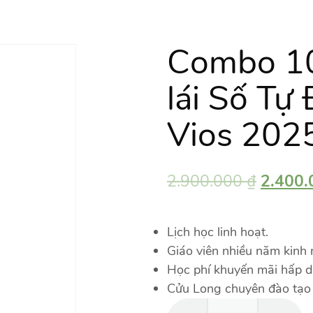
Combo 10 
lái Số Tự
Vios 2025
2.900.000
₫
2.400
Lịch học linh hoạt.
Giáo viên nhiều năm kinh
Học phí khuyến mãi hấp d
Cửu Long chuyên đào tạo l
Combo