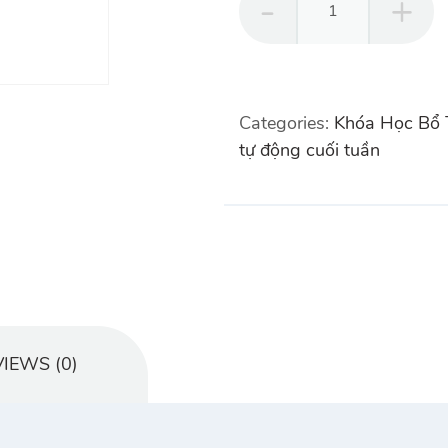
10
giờ
Bổ
túc
Categories:
Khóa Học Bổ 
tay
tự động cuối tuần
lái
Số
Tự
Động
Toyota
Vios
2025
cuối
IEWS (0)
tuần
quantity