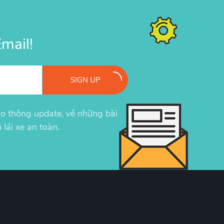
mail!
SIGN UP
iao thông update, về những bài
 lái xe an toàn.