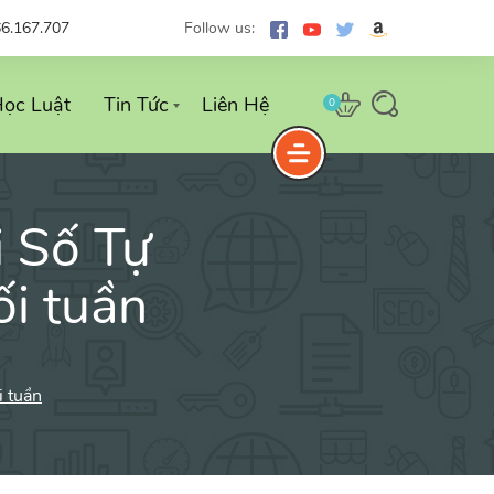
66.167.707
Follow us:
ọc Luật
Tin Tức
Liên Hệ
0
i Số Tự
i tuần
i tuần